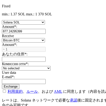
Fixed
min.: 1.37 SOL
max.: 1 370 SOL
Amount
*
:
Receive
Amount
*
:
あなたの住所
*
:
Комиссия сети
*
:
User data
E-mail
*
:
利用規約
、
ルール
、および
AML
に同意します（内容を読
レートは、Solana ネットワークで必要な
承認
後に固定されます
合のみ可能です。