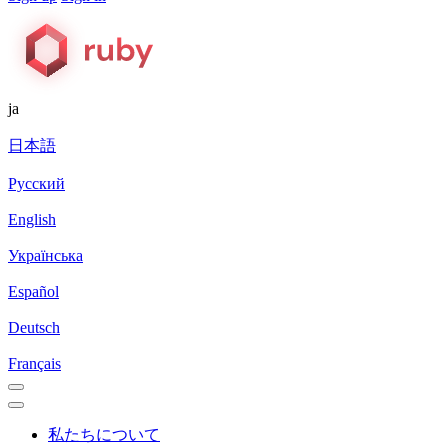
ja
日本語
Русский
English
Українська
Español
Deutsch
Français
私たちについて