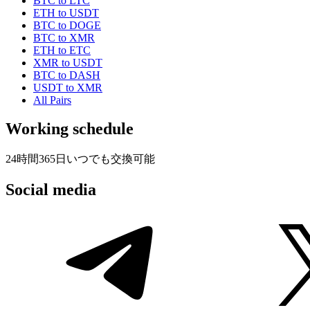
BTC to LTC
ETH to USDT
BTC to DOGE
BTC to XMR
ETH to ETC
XMR to USDT
BTC to DASH
USDT to XMR
All Pairs
Working schedule
24時間365日いつでも交換可能
Social media