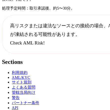
処理予定時間：取引承認後、約5〜30分。
高リスクまたは違法なソースとの接続の場合、
が凍結される可能性があります。
Check AML Risk!
Sections
利用規約
AML/KYC
サイト規則
よくある質問
管轄当局向け
警告
パートナー条件
API