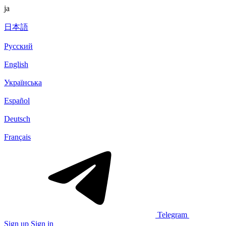
ja
日本語
Русский
English
Українська
Español
Deutsch
Français
Telegram
Sign up
Sign in