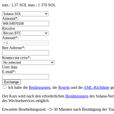
min.: 1.37 SOL
max.: 1 370 SOL
Amount
*
:
Receive
Amount
*
:
Ihre Adresse
*
:
Комиссия сети
*
:
User data
E-mail
*
:
Ich habe die
Bedingungen
, die
Regeln
und die
AML-Richtlinie
ge
Der Kurs wird nach den erforderlichen
Bestätigungen
des Solana-Net
des Wechselservices möglich.
Erwartete Bearbeitungszeit: ~5–30 Minuten nach Bestätigung der Tra