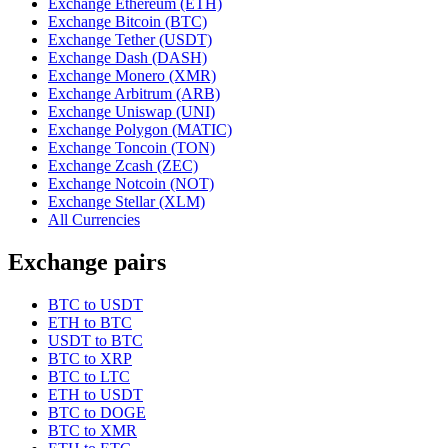
Exchange Ethereum (ETH)
Exchange Bitcoin (BTC)
Exchange Tether (USDT)
Exchange Dash (DASH)
Exchange Monero (XMR)
Exchange Arbitrum (ARB)
Exchange Uniswap (UNI)
Exchange Polygon (MATIC)
Exchange Toncoin (TON)
Exchange Zcash (ZEC)
Exchange Notcoin (NOT)
Exchange Stellar (XLM)
All Currencies
Exchange pairs
BTC to USDT
ETH to BTC
USDT to BTC
BTC to XRP
BTC to LTC
ETH to USDT
BTC to DOGE
BTC to XMR