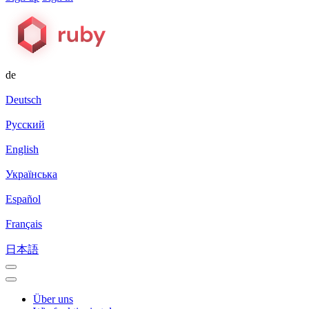
de
Deutsch
Русский
English
Українська
Español
Français
日本語
Über uns