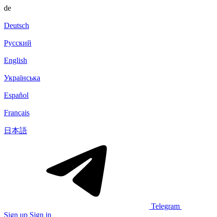
de
Deutsch
Русский
English
Українська
Español
Français
日本語
Telegram
Sign up
Sign in