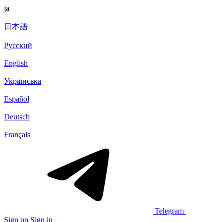
ja
日本語
Русский
English
Українська
Español
Deutsch
Français
Telegram
Sign up
Sign in