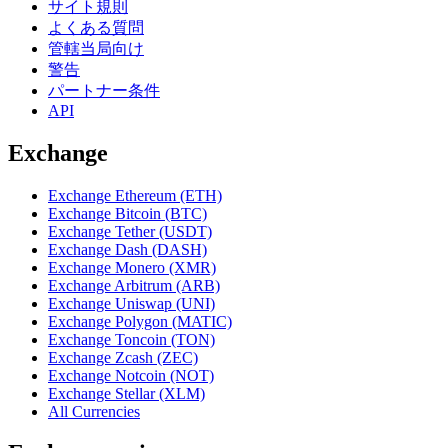
サイト規則
よくある質問
管轄当局向け
警告
パートナー条件
API
Exchange
Exchange Ethereum (ETH)
Exchange Bitcoin (BTC)
Exchange Tether (USDT)
Exchange Dash (DASH)
Exchange Monero (XMR)
Exchange Arbitrum (ARB)
Exchange Uniswap (UNI)
Exchange Polygon (MATIC)
Exchange Toncoin (TON)
Exchange Zcash (ZEC)
Exchange Notcoin (NOT)
Exchange Stellar (XLM)
All Currencies