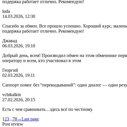
подержка работает отлично. Рекомендую!
luda
14.03.2026, 12:30
Спасибо за обмен. Все прошло успешно. Хороший курс, маленьк
подержка работает отлично. Рекомендую!
Джавад
06.03.2026, 19:10
Добрый день, всем! Производил обмен на этом обменнике первы
оператору и всем, кто участвовал в этом
Георгий
02.03.2026, 19:11
Саппорт помог без
“перекидываний”:
один диалог — один резу
vchikalkin
27.02.2026, 20:15
Есть с чем
сравнивать…здесь
всё по честному.
1
2
3
...
7
8
→
Last page
Post review