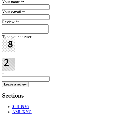
Your name
*
:
Your e-mail
*
:
Review
*
:
Type your answer
-
=
Sections
利用規約
AML/KYC