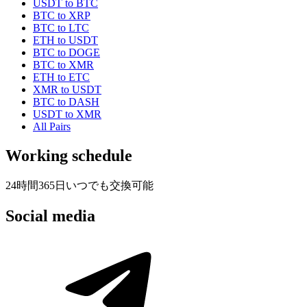
USDT to BTC
BTC to XRP
BTC to LTC
ETH to USDT
BTC to DOGE
BTC to XMR
ETH to ETC
XMR to USDT
BTC to DASH
USDT to XMR
All Pairs
Working schedule
24時間365日いつでも交換可能
Social media