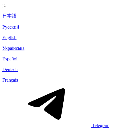
ja
日本語
Русский
English
Українська
Español
Deutsch
Français
Telegram