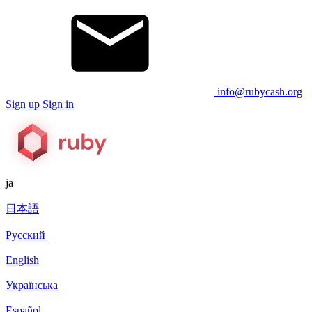
info@rubycash.org
Sign up
Sign in
ja
日本語
Русский
English
Українська
Español