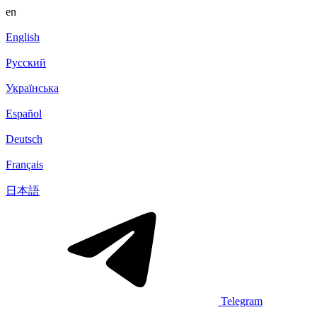
en
English
Русский
Українська
Español
Deutsch
Français
日本語
Telegram