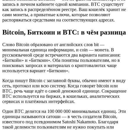
запись в личном кабинете одной компании. BTC существует
как запись в распределённом реестре. Ваш кошелёк хранит не
сами монеты, а приватные ключи, которые позволяют
распоряжаться средствами на соответствующих адресах.
Bitcoin, Биткоин и BTC: в чём разница
Слово Bitcoin образовано от английских слов bit —
минимальная единица информации, и coin — монета. В
русскоязычной среде встречаются два варианта написания:
«Биткойн» и «Биткоин». Оба понятны пользователям, но в
поисковых запросах и материалах о криптовалютах чаще
используется вариант «Биткоин».
Когда пишут Bitcoin с заглавной буквы, обычно имеют в виду
сеть, протокол или всю систему. Когда говорят bitcoin или
BTC, речь чаще идёт о самой денежной единице. Сокращение
BTC используется на биржах, в кошельках, аналитических
сервисах и платёжных интерфейсах.
Один BTC делится на 100 000 000 минимальных единиц. Эти
единицы называются сатоши — в честь создателя Bitcoin,
известного под псевдонимом Satoshi Nakamoto. Благодаря
такой делимости пользователям не нужно покупать или