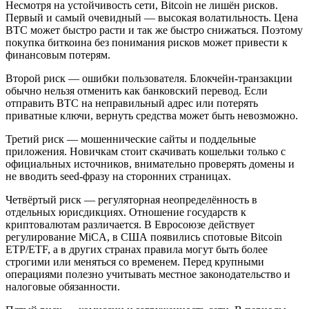
Несмотря на устойчивость сети, Bitcoin не лишён рисков.
Первый и самый очевидный — высокая волатильность. Цена
BTC может быстро расти и так же быстро снижаться. Поэтому
покупка биткоина без понимания рисков может привести к
финансовым потерям.
Второй риск — ошибки пользователя. Блокчейн-транзакции
обычно нельзя отменить как банковский перевод. Если
отправить BTC на неправильный адрес или потерять
приватные ключи, вернуть средства может быть невозможно.
Третий риск — мошеннические сайты и поддельные
приложения. Новичкам стоит скачивать кошельки только с
официальных источников, внимательно проверять домены и
не вводить seed-фразу на сторонних страницах.
Четвёртый риск — регуляторная неопределённость в
отдельных юрисдикциях. Отношение государств к
криптовалютам различается. В Евросоюзе действует
регулирование MiCA, в США появились спотовые Bitcoin
ETP/ETF, а в других странах правила могут быть более
строгими или меняться со временем. Перед крупными
операциями полезно учитывать местное законодательство и
налоговые обязанности.