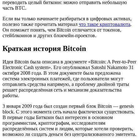
переводить целый биткоин: можно отправить небольшую
часть BTC.
Если вы только начинаете разбираться в цифровых активах,
полезно также прочитать материал
что такое криптовалюта
.
Он поможет понять, чем Bitcoin отличается от токенов,
стейблкоинов и других блокчейн-проектов.
Краткая история Bitcoin
Идея Bitcoin была описана в документе «Bitcoin: A Peer-to-Peer
Electronic Cash systеm». Его опубликовал Satoshi Nakamoto 31
октября 2008 года. В этом документе была предложена
система электронных платежей, где пользователи могут
отправлять средства напрямую, а проблему двойной траты
решает распределённая сеть и механизм доказательства
работы.
3 января 2009 года был создан первый блок Bitcoin — genesis
block. С этого момента сеть начала фактически существовать.
В первые годы Биткоин был интересен в основном
программистам, криптографам, исследователям
распределённых систем и людям, которые хотели проверить,
возможно ли создать деньги без централизованного эмитента.