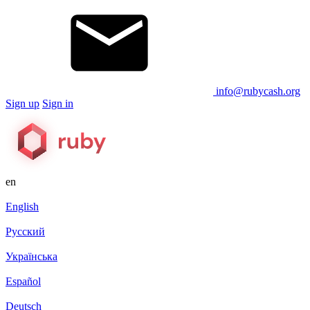
info@rubycash.org
Sign up
Sign in
en
English
Русский
Українська
Español
Deutsch