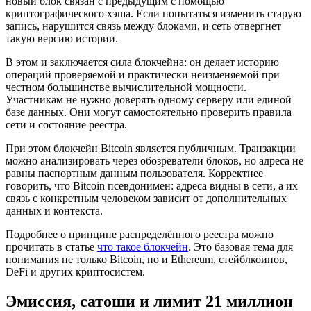
новый блок связан с предыдущим с помощью
криптографического хэша. Если попытаться изменить старую
запись, нарушится связь между блоками, и сеть отвергнет
такую версию истории.
В этом и заключается сила блокчейна: он делает историю
операций проверяемой и практически неизменяемой при
честном большинстве вычислительной мощности.
Участникам не нужно доверять одному серверу или единой
базе данных. Они могут самостоятельно проверить правила
сети и состояние реестра.
При этом блокчейн Bitcoin является публичным. Транзакции
можно анализировать через обозреватели блоков, но адреса не
равны паспортным данным пользователя. Корректнее
говорить, что Bitcoin псевдонимен: адреса видны в сети, а их
связь с конкретным человеком зависит от дополнительных
данных и контекста.
Подробнее о принципе распределённого реестра можно
прочитать в статье
что такое блокчейн
. Это базовая тема для
понимания не только Bitcoin, но и Ethereum, стейблкоинов,
DeFi и других криптосистем.
Эмиссия, сатоши и лимит 21 миллион