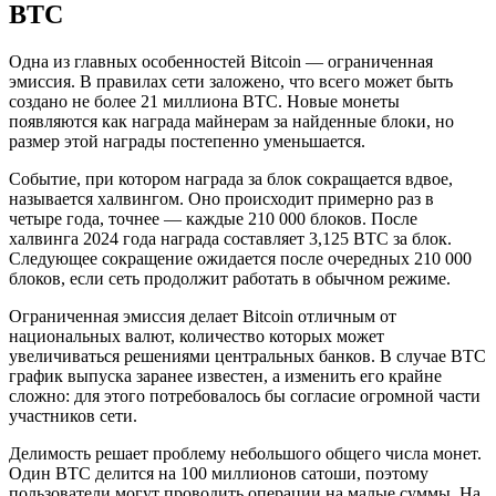
BTC
Одна из главных особенностей Bitcoin — ограниченная
эмиссия. В правилах сети заложено, что всего может быть
создано не более 21 миллиона BTC. Новые монеты
появляются как награда майнерам за найденные блоки, но
размер этой награды постепенно уменьшается.
Событие, при котором награда за блок сокращается вдвое,
называется халвингом. Оно происходит примерно раз в
четыре года, точнее — каждые 210 000 блоков. После
халвинга 2024 года награда составляет 3,125 BTC за блок.
Следующее сокращение ожидается после очередных 210 000
блоков, если сеть продолжит работать в обычном режиме.
Ограниченная эмиссия делает Bitcoin отличным от
национальных валют, количество которых может
увеличиваться решениями центральных банков. В случае BTC
график выпуска заранее известен, а изменить его крайне
сложно: для этого потребовалось бы согласие огромной части
участников сети.
Делимость решает проблему небольшого общего числа монет.
Один BTC делится на 100 миллионов сатоши, поэтому
пользователи могут проводить операции на малые суммы. На