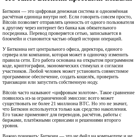
Биткоин — это цифровая денежная система и одноимённая
расчётная единица внутри неё. Если говорить совсем просто,
Bitcoin позволяет отправлять ценность от одного пользователя
к другому через интернет без банка как обязательного
посредника. Перевод проверяется сетью, записывается в
блокчейн и становится частью общей истории операций.
У Биткоина нет центрального офиса, директора, единого
сервера или компании, которая может в одиночку изменить
правила сети. Его работа основана на открытом программном
коде, криптографии, экономических стимулах и согласии
участников. Любой человек может установить совместимое
программное обеспечение, создать кошелёк, проверить
транзакции или запустить собственную ноду.
Bitcoin часто называют «цифровым золотом». Такое сравнение
появилось из-за ограниченной эмиссии: всего может
существовать не более 21 миллиона BTC. Но это не значит,
что Биткоин используется только как средство накопления.
Его также применяют для переводов, расчётов, работы с
биржами, платёжными сервисами и решениями второго
уровня.
Важно понимать: Биткоин — это не файл на компьютере и не