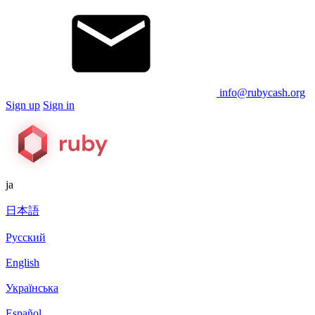
info@rubycash.org
Sign up
Sign in
ja
日本語
Русский
English
Українська
Español