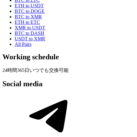
BTC to LTC
ETH to USDT
BTC to DOGE
BTC to XMR
ETH to ETC
XMR to USDT
BTC to DASH
USDT to XMR
All Pairs
Working schedule
24時間365日いつでも交換可能
Social media