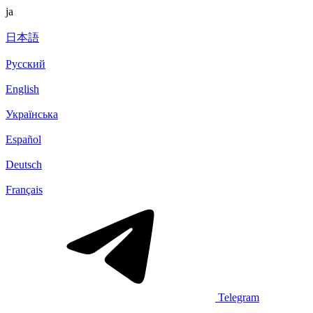
ja
日本語
Русский
English
Українська
Español
Deutsch
Français
Telegram