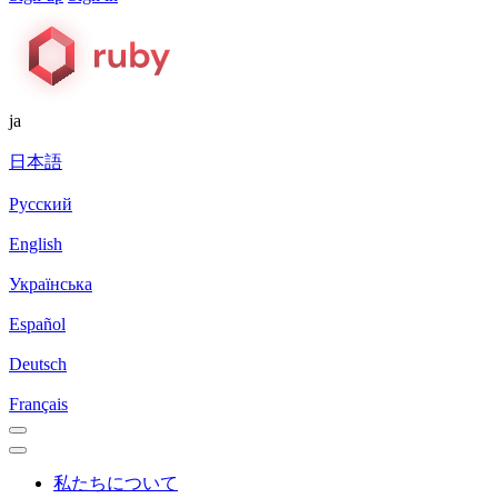
ja
日本語
Русский
English
Українська
Español
Deutsch
Français
私たちについて