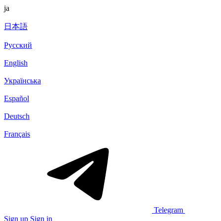
ja
日本語
Русский
English
Українська
Español
Deutsch
Français
Telegram
Sign up
Sign in