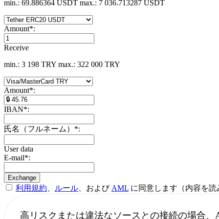
min.: 69.886364 USDT
max.: 7 036.713287 USDT
Amount
*
:
Receive
min.: 3 198 TRY
max.: 322 000 TRY
Amount
*
:
IBAN
*
:
氏名（フルネーム）
*
:
User data
E-mail
*
:
利用規約
、
ルール
、および
AML
に同意します（内容を読
高リスクまたは違法なソースとの接続の場合、