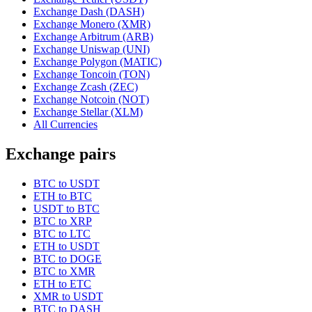
Exchange Dash (DASH)
Exchange Monero (XMR)
Exchange Arbitrum (ARB)
Exchange Uniswap (UNI)
Exchange Polygon (MATIC)
Exchange Toncoin (TON)
Exchange Zcash (ZEC)
Exchange Notcoin (NOT)
Exchange Stellar (XLM)
All Currencies
Exchange pairs
BTC to USDT
ETH to BTC
USDT to BTC
BTC to XRP
BTC to LTC
ETH to USDT
BTC to DOGE
BTC to XMR
ETH to ETC
XMR to USDT
BTC to DASH