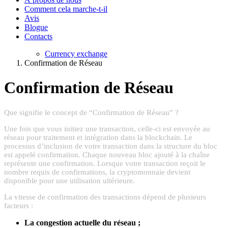
Comment cela marche-t-il
Avis
Blogue
Contacts
Currency exchange
Confirmation de Réseau
Confirmation de Réseau
Que signifie le concept de “Confirmation de Réseau” ?
Une fois que vous initiez une transaction, celle-ci est envoyée au
réseau pour traitement et intégration dans la blockchain. Le
processus d’inclusion de votre transaction dans la structure du bloc
est appelé confirmation. Chaque nouveau bloc ajouté à la chaîne
représente une confirmation. Lorsque votre transaction reçoit le
nombre requis de confirmations, la cryptomonnaie devient
disponible pour une utilisation ultérieure.
La vitesse de confirmation des transactions dépend de plusieurs
facteurs :
La congestion actuelle du réseau ;