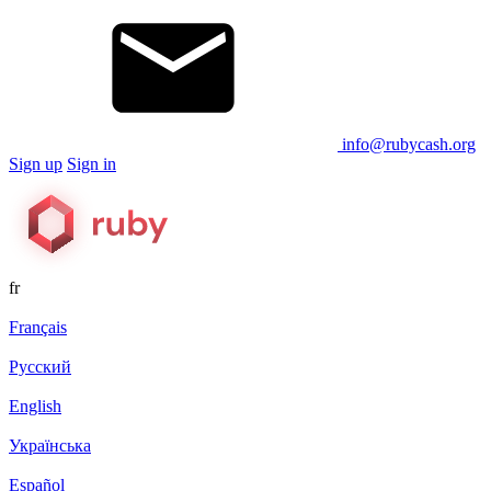
info@rubycash.org
Sign up
Sign in
fr
Français
Русский
English
Українська
Español