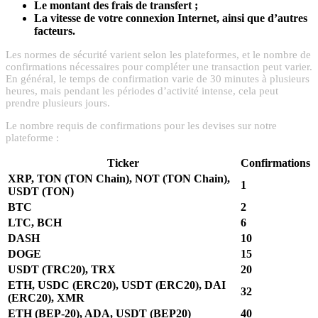
Le montant des frais de transfert ;
La vitesse de votre connexion Internet, ainsi que d’autres
facteurs.
Les normes de sécurité varient selon les plateformes, et le nombre de
confirmations nécessaires pour compléter une transaction peut varier.
En général, le temps de confirmation varie de 30 minutes à plusieurs
heures, mais pendant les périodes d’activité intense, cela peut
prendre plusieurs jours.
Le nombre requis de confirmations pour les devises sur notre
plateforme :
Ticker
Confirmations
XRP, TON (TON Chain), NOT (TON Chain),
1
USDT (TON)
BTC
2
LTC, BCH
6
DASH
10
DOGE
15
USDT (TRC20), TRX
20
ETH, USDC (ERC20), USDT (ERC20), DAI
32
(ERC20), XMR
ETH (BEP-20), ADA, USDT (BEP20)
40