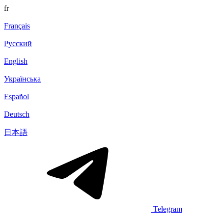
fr
Français
Русский
English
Українська
Español
Deutsch
日本語
Telegram