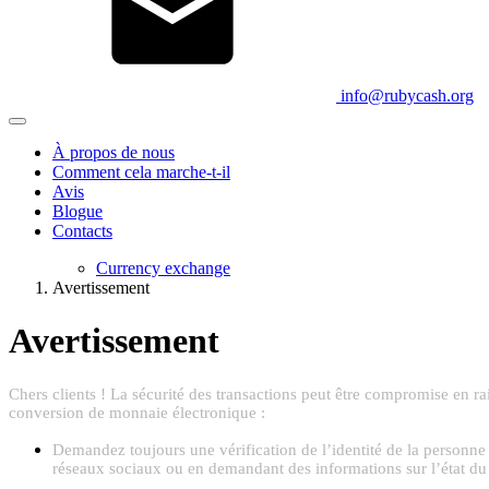
info@rubycash.org
À propos de nous
Comment cela marche-t-il
Avis
Blogue
Contacts
Currency exchange
Avertissement
Avertissement
Chers clients ! La sécurité des transactions peut être compromise en r
conversion de monnaie électronique :
Demandez toujours une vérification de l’identité de la personne 
réseaux sociaux ou en demandant des informations sur l’état du p