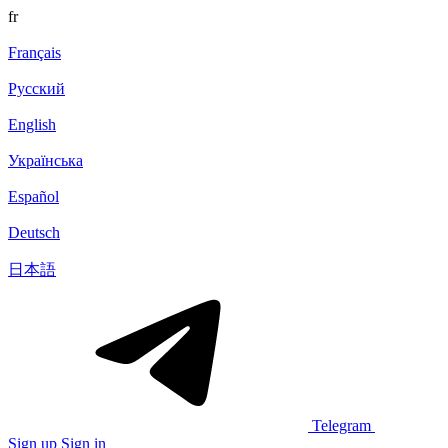
fr
Français
Русский
English
Українська
Español
Deutsch
日本語
Telegram
Sign up
Sign in