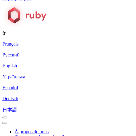
fr
Français
Русский
English
Українська
Español
Deutsch
日本語
À propos de nous