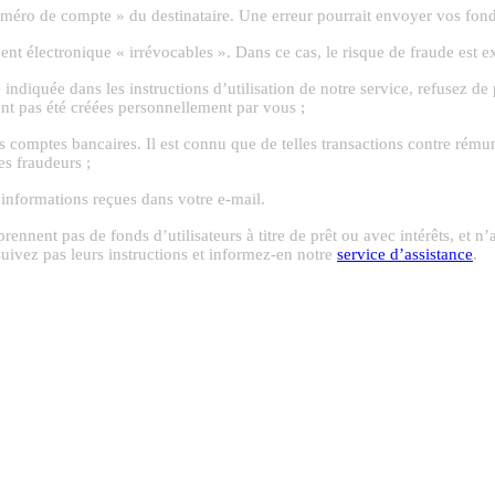
ro de compte » du destinataire. Une erreur pourrait envoyer vos fonds 
ent électronique « irrévocables ». Dans ce cas, le risque de fraude est 
ndiquée dans les instructions d’utilisation de notre service, refusez de 
t pas été créées personnellement par vous ;
es comptes bancaires. Il est connu que de telles transactions contre rému
es fraudeurs ;
informations reçues dans votre e-mail.
 prennent pas de fonds d’utilisateurs à titre de prêt ou avec intérêts, et
suivez pas leurs instructions et informez-en notre
service d’assistance
.