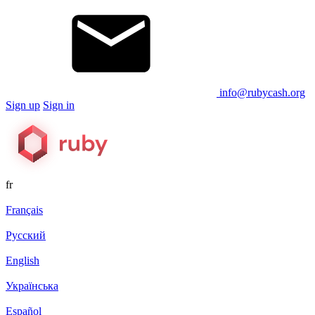
info@rubycash.org
Sign up
Sign in
fr
Français
Русский
English
Українська
Español