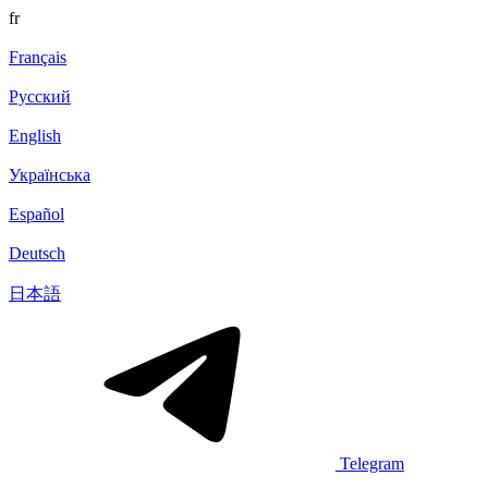
fr
Français
Русский
English
Українська
Español
Deutsch
日本語
Telegram