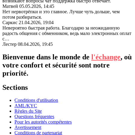
возникают вопросы чат поддержка быстро отвечает.
Матвей
05.05.2026, 14:45
Нет нервотрёпки и это главное. Лучше чуть дольше, чем
потом разбираться.
Саркис
21.04.2026, 19:04
Невероятно быстрая работа. Благодарю за неожиданную
радость общения с обменником, ведь мало электронных оплат
с…
Лестер
08.04.2026, 19:45
Bienvenue dans le monde de
l'échange
, où
votre confort et sécurité sont notre
priorité.
Sections
Conditions d'utilisation
AML/KYC
Règles du Site
Questions fréquentes
Pour les autorités compétentes
Avertissement
Conditions de partenariat