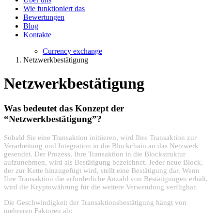
Wie funktioniert das
Bewertungen
Blog
Kontakte
Currency exchange
Netzwerkbestätigung
Netzwerkbestätigung
Was bedeutet das Konzept der
“Netzwerkbestätigung”?
Sobald Sie eine Transaktion initiieren, wird Ihre Transaktion zur
Verarbeitung und Integration in die Blockchain an das Netzwerk
gesendet. Der Prozess, Ihre Transaktion in die Blockstruktur
aufzunehmen, wird als Bestätigung bezeichnet. Jeder neue Block,
der zur Kette hinzugefügt wird, stellt eine Bestätigung dar. Wenn
Ihre Transaktion die erforderliche Anzahl von Bestätigungen erhält,
wird die Kryptowährung für die weitere Verwendung verfügbar.
Die Geschwindigkeit der Transaktionsbestätigung hängt von
mehreren Faktoren ab: