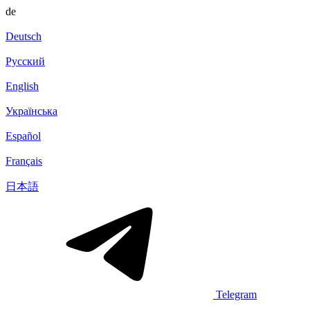
de
Deutsch
Русский
English
Українська
Español
Français
日本語
Telegram