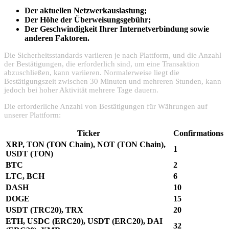
Der aktuellen Netzwerkauslastung;
Der Höhe der Überweisungsgebühr;
Der Geschwindigkeit Ihrer Internetverbindung sowie
anderen Faktoren.
Die Sicherheitsstandards variieren je nach Plattform, und die Anzahl
der Bestätigungen, die erforderlich sind, um eine Transaktion
abzuschließen, kann variieren. Normalerweise liegt die
Bestätigungszeit zwischen 30 Minuten und mehreren Stunden, kann
jedoch bei hoher Aktivität mehrere Tage dauern.
Die erforderliche Anzahl von Bestätigungen für Währungen auf
unserer Plattform:
Ticker
Confirmations
XRP, TON (TON Chain), NOT (TON Chain),
1
USDT (TON)
BTC
2
LTC, BCH
6
DASH
10
DOGE
15
USDT (TRC20), TRX
20
ETH, USDC (ERC20), USDT (ERC20), DAI
32