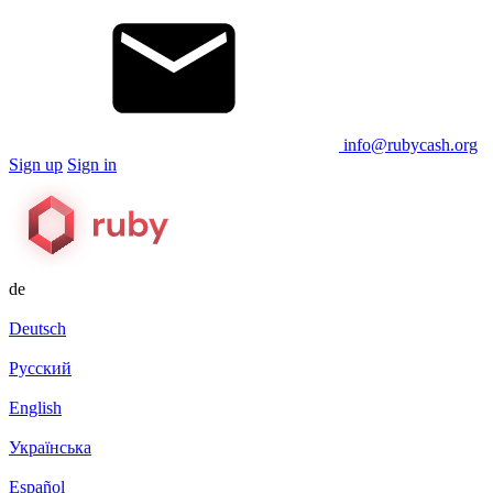
info@rubycash.org
Sign up
Sign in
de
Deutsch
Русский
English
Українська
Español