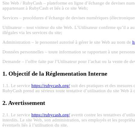
Site Web / RubyCash – plateforme en ligne d’échange de devises numéri
appartenant à RubyCash et liés à ce site Web;
Services – procédures d’échange de devises numériques (électroniques) 
Utilisateur – tout visiteur du site Web. L’Utilisateur confirme qu’il a au
illégales via les services du site;
Administration – le personnel autorisé à gérer le site Web au nom de
h
Données personnelles – toute information se rapportant à une personne 
Demande – l’offre faite par l’Utilisateur pour l’achat ou la vente de de
1. Objectif de la Réglementation Interne
1.1. Le service
https://rubycash.org/
suit des pratiques et des mesures 
RubyCash prend au sérieux toute tentative d’utilisation du site Web à de
2. Avertissement
2.1. Le service
https://rubycash.org/
avertit contre les tentatives d’util
interdits. Le site Web, son administration, ses employés et les proprié
éventuels liés à l’utilisation du site.