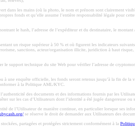
an, relevés);
vert dans les mains (où la photo, le nom et prénom sont clairement vis
propres fonds et qu’elle assume l’entière responsabilité légale pour cet
trant le hash, l’adresse de l’expéditeur et du destinataire, le montant av
entant un risque supérieur à 50 % et où figurent les indicateurs suivants
orisme, sanctions, acteur/organisation illicite, juridiction à haut risque
 le support technique du site Web pour vérifier l’adresse de cryptomo
 à une enquête officielle, les fonds seront retenus jusqu’à la fin de la vé
e conformer à la Politique AML/KYC.
l’authenticité des documents et des informations fournis par les Utilisat
quêter sur les cas d’Utilisateurs dont l’identité a été jugée dangereuse ou 
dentité de l’Utilisateur de manière continue, en particulier lorsque ses in
rubycash.org/
se réserve le droit de demander aux Utilisateurs des docume
es, stockées, partagées et protégées strictement conformément à la
Politiqu