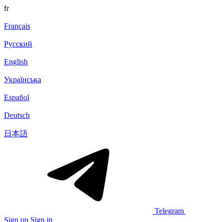
fr
Français
Русский
English
Українська
Español
Deutsch
日本語
Telegram
Sign up
Sign in