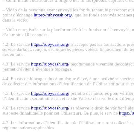
– Confirmation des sources d’origine des fonds (photos, captures d’écr
– Vidéo de la personne ayant envoyé les fonds, tenant le passeport ou
point d’échange
https://rubycash.org/
, que les fonds envoyés sont ses 
dans la vidéo;
– Vidéo enregistrée sur la plateforme d’où les fonds ont été envoyés, mon
d’au moins 10 secondes.
4.2. Le service
https://rubycash.org/
n’accepte pas les transactions prés
service darknet, rançon, escroquerie, pièces volées, financement du terr
des enfants.
4.3. Le service
https://rubycash.org/
recommande vivement de contacter
permet d’éviter d’éventuels blocages.
4.4. En cas de blocages dus à un risque élevé, à une activité suspecte ou
de collecter des informations d’identification de l’Utilisateur pour s
4.5. Le service
https://rubycash.org/
prendra des mesures pour vérifier 
d’identification seront utilisées, et le site Web se réserve le droit d’en
4.6. Le service
https://rubycash.org/
se réserve le droit de vérifier l’i
suspecte (inhabituelle pour cet Utilisateur). De plus, le service
https://
4.7. Les informations d’identification de l’Utilisateur seront collecté
réglementations applicables.