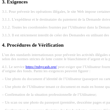
3. Exigences
3.1. Pour prévenir les opérations illégales, le site Web impose certaine
3.1.1. L’expéditeur et le destinataire du paiement de la Demande doivent
3.1.2. Toutes les coordonnées fournies par l’Utilisateur dans la Demand
3.1.3. Il est strictement interdit de créer des Demandes en utilisant
4. Procédures de Vérification
L’un des standards internationaux pour prévenir les activités illégales e
selon des normes strictes de lutte contre le blanchiment d’argent et la 
4.1. Le service
https://rubycash.org/
peut exiger que l’Utilisateur four
d’origine des fonds. Parmi les exigences peuvent figurer :
– Une photo du document d’identité de l’Utilisateur (passeport ou carte
– Une photo de l’Utilisateur tenant ce document en main en bonne quali
– Confirmation de la situation professionnelle de l’Utilisateur;
– Un scan ou une photo du passeport (première, deuxième pages et pa