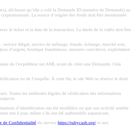
ibles), déclarant qu’elle a créé la Demande ID (numéro de Demande) au
te cryptomonnaie. La source d’origine des fonds doit être mentionnée
ec le ticker et la date de la transaction. La durée de la vidéo doit être
 : service illégal, service de mélange, fraude, échange, marché noir,
, jeux d’argent, boutique frauduleuse, mesures coercitives, exploitation
nnaie de l’expéditeur sur AML avant de créer une Demande. Cela
rification ou de l’enquête. À cette fin, le site Web se réserve le droit
eurs. Toutes les méthodes légales de vérification des informations
suspecte.
formations d’identification ont été modifiées ou que son activité semble
nts mis à jour, même s’ils ont été authentifiés auparavant.
e de Confidentialité
du service
https://rubycash.org/
et aux