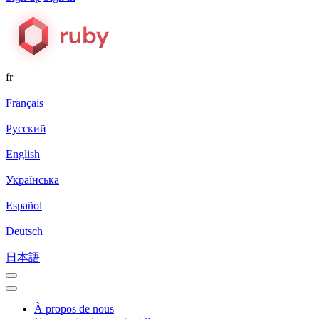
fr
Français
Русский
English
Українська
Español
Deutsch
日本語
À propos de nous