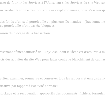
fuser de fournir des Services à l’Utilisateur si les Services du site Web son
r vérifier la source des fonds ou des cryptomonnaies, pour s’assurer que
des fonds d’un seul portefeuille en plusieurs Demandes – (fractionnemen
ce portefeuille n’ont pas été bloquées.
raison du blocage de la transaction.
sentant dûment autorisé de RubyCash, dont la tâche est d’assurer la mi
ects des activités du site Web pour lutter contre le blanchiment de capita
léter, examiner, soumettre et conserver tous les rapports et enregistreme
ficative par rapport à l’activité normale;
tockage et la récupération appropriés des documents, fichiers, formulai