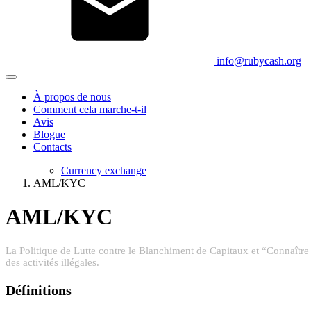
info@rubycash.org
À propos de nous
Comment cela marche-t-il
Avis
Blogue
Contacts
Currency exchange
AML/KYC
AML/KYC
La Politique de Lutte contre le Blanchiment de Capitaux et “Connaître 
des activités illégales.
Définitions