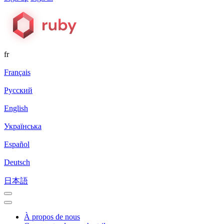
fr
Français
Русский
English
Українська
Español
Deutsch
日本語
À propos de nous