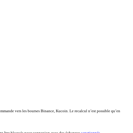
 commande vers les bourses Binance, Kucoin. Le recalcul n’est possible qu’en
uvent être bloqués pour connexion avec des échanges
sanctionnés
.