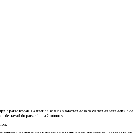
ipple par le réseau. La fixation se fait en fonction de la déviation du taux dans la
s de travail du parser de 1 à 2 minutes.
tion.
s sources illégitimes, une vérification d’identité peut être requise. Les fonds pe