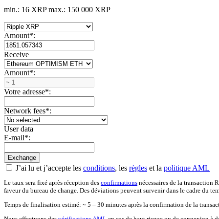
min.: 16 XRP
max.: 150 000 XRP
Amount
*
:
Receive
Amount
*
:
Votre adresse
*
:
Network fees
*
:
User data
E-mail
*
:
J’ai lu et j’accepte les
conditions
, les
règles
et la
politique AML
Le taux sera fixé après réception des
confirmations
nécessaires de la transaction R
faveur du bureau de change. Des déviations peuvent survenir dans le cadre du temp
Temps de finalisation estimé: ~ 5 – 30 minutes après la confirmation de la transac
Nous effectuons des
vérifications AML
en cas de haut risque ou de connexion à de