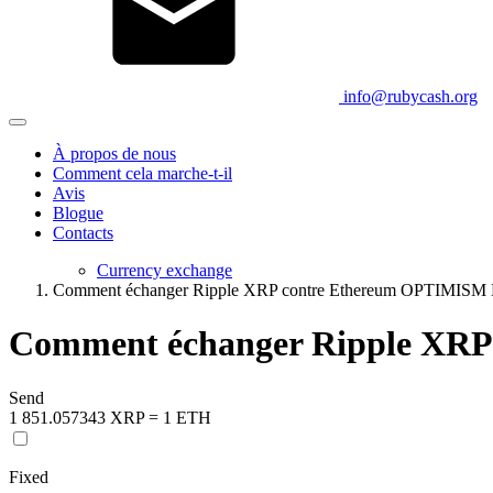
info@rubycash.org
À propos de nous
Comment cela marche-t-il
Avis
Blogue
Contacts
Currency exchange
Comment échanger Ripple XRP contre Ethereum OPTIMISM
Comment échanger Ripple XR
Send
1 851.057343 XRP = 1 ETH
Fixed