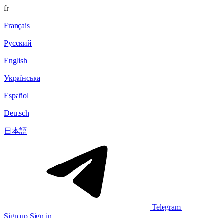
fr
Français
Русский
English
Українська
Español
Deutsch
日本語
Telegram
Sign up
Sign in