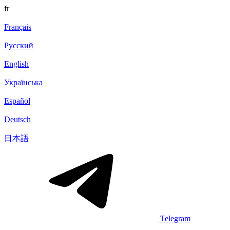
fr
Français
Русский
English
Українська
Español
Deutsch
日本語
Telegram