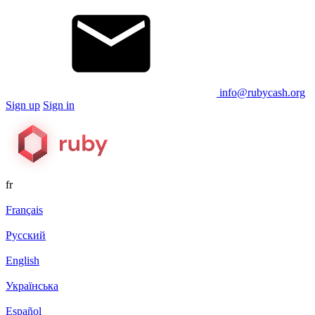
info@rubycash.org
Sign up
Sign in
fr
Français
Русский
English
Українська
Español