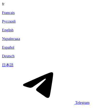
fr
Français
Русский
English
Українська
Español
Deutsch
日本語
Telegram