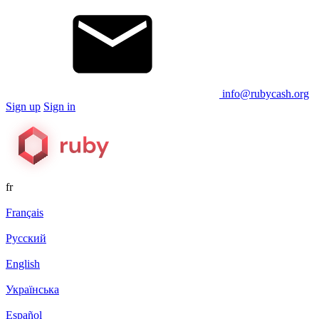
info@rubycash.org
Sign up
Sign in
fr
Français
Русский
English
Українська
Español