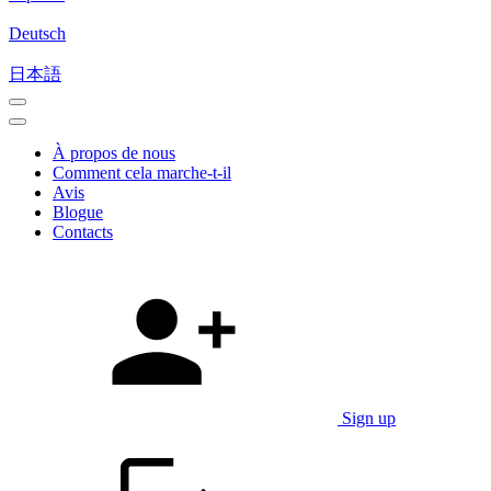
Deutsch
日本語
À propos de nous
Comment cela marche-t-il
Avis
Blogue
Contacts
Sign up