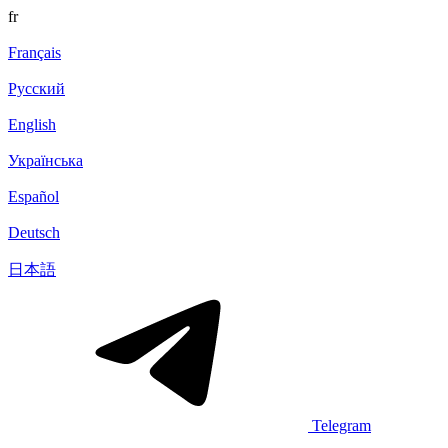
fr
Français
Русский
English
Українська
Español
Deutsch
日本語
Telegram