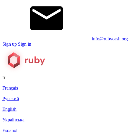
info@rubycash.org
Sign up
Sign in
fr
Français
Русский
English
Українська
Español