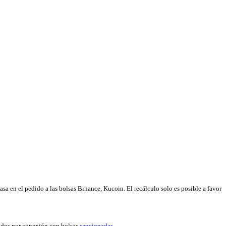
tasa en el pedido a las bolsas Binance, Kucoin. El recálculo solo es posible a favor
eados por conexión con bolsas
sancionadas
.