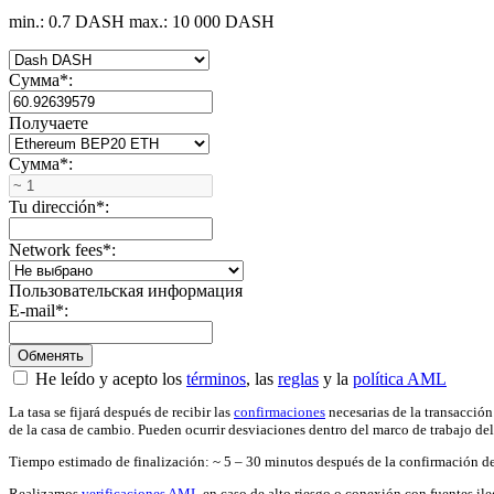
min.: 0.7 DASH
max.: 10 000 DASH
Сумма
*
:
Получаете
Сумма
*
:
Tu dirección
*
:
Network fees
*
:
Пользовательская информация
E-mail
*
:
He leído y acepto los
términos
, las
reglas
y la
política AML
La tasa se fijará después de recibir las
confirmaciones
necesarias de la transacción
de la casa de cambio. Pueden ocurrir desviaciones dentro del marco de trabajo de
Tiempo estimado de finalización: ~ 5 – 30 minutos después de la confirmación de
Realizamos
verificaciones AML
en caso de alto riesgo o conexión con fuentes il