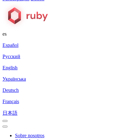
es
Español
Русский
English
Українська
Deutsch
Français
日本語
Sobre nosotros