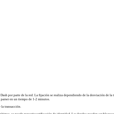
 Dash por parte de la red. La fijación se realiza dependiendo de la desviación de la 
l parser en un tiempo de 1-2 minutos.
 la transacción.
egítimas, se puede requerir verificación de identidad. Los fondos pueden ser bloqu