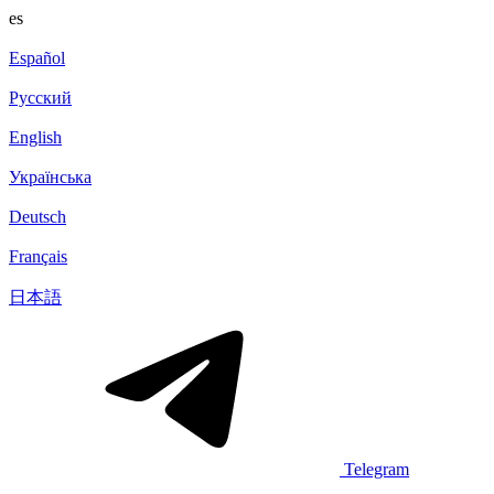
es
Español
Русский
English
Українська
Deutsch
Français
日本語
Telegram