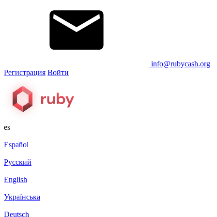
info@rubycash.org
Регистрация
Войти
es
Español
Русский
English
Українська
Deutsch