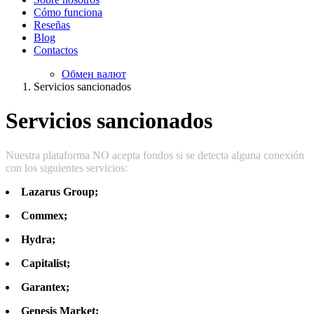
Cómo funciona
Reseñas
Blog
Contactos
Обмен валют
Servicios sancionados
Servicios sancionados
Nuestra plataforma NO acepta fondos si se detecta alguna conexión
con los siguientes servicios:
Lazarus Group;
Commex;
Hydra;
Capitalist;
Garantex;
Genesis Market;