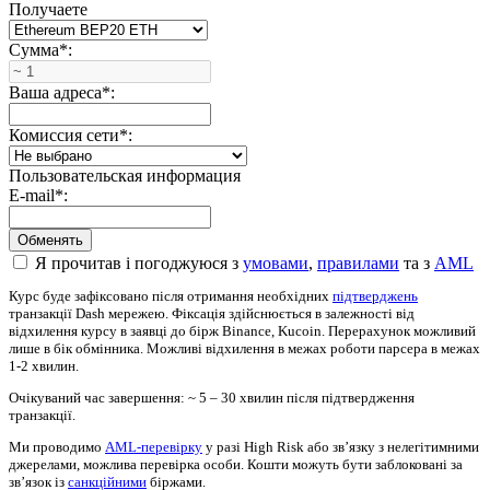
Получаете
Сумма
*
:
Ваша адреса
*
:
Комиссия сети
*
:
Пользовательская информация
E-mail
*
:
Я прочитав і погоджуюся з
умовами
,
правилами
та з
AML
Курс буде зафіксовано після отримання необхідних
підтверджень
транзакції Dash мережею. Фіксація здійснюється в залежності від
відхилення курсу в заявці до бірж Binance, Kucoin. Перерахунок можливий
лише в бік обмінника. Можливі відхилення в межах роботи парсера в межах
1-2 хвилин.
Очікуваний час завершення: ~ 5 – 30 хвилин після підтвердження
транзакції.
Ми проводимо
AML-перевірку
у разі High Risk або зв’язку з нелегітимними
джерелами, можлива перевірка особи. Кошти можуть бути заблоковані за
зв’язок із
санкційними
біржами.