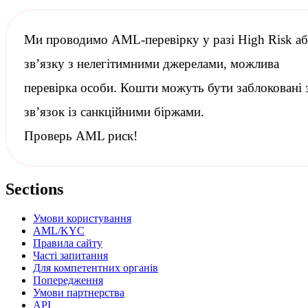
Ми проводимо
AML-перевірку
у разі High Risk а
зв’язку з нелегітимними джерелами, можлива
перевірка особи. Кошти можуть бути заблоковані 
зв’язок із
санкційними
біржами.
Проверь AML риск!
Sections
Умови користування
AML/KYC
Правила сайту
Часті запитання
Для компетентних органів
Попередження
Умови партнерства
API