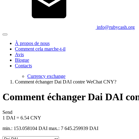
info@rubycash.org
À propos de nous
Comment cela marche-t-il
Avis
Blogue
Contacts
Currency exchange
Comment échanger Dai DAI contre WeChat CNY?
Comment échanger Dai DAI co
Send
1 DAI = 6.54 CNY
min.: 153.058104 DAI
max.: 7 645.259939 DAI