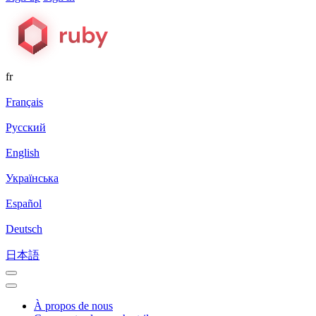
fr
Français
Русский
English
Українська
Español
Deutsch
日本語
À propos de nous