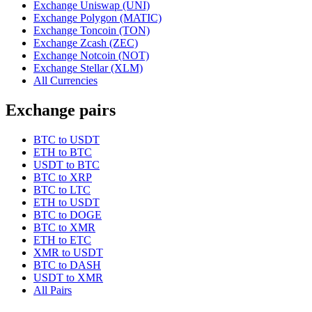
Exchange Uniswap (UNI)
Exchange Polygon (MATIC)
Exchange Toncoin (TON)
Exchange Zcash (ZEC)
Exchange Notcoin (NOT)
Exchange Stellar (XLM)
All Currencies
Exchange pairs
BTC to USDT
ETH to BTC
USDT to BTC
BTC to XRP
BTC to LTC
ETH to USDT
BTC to DOGE
BTC to XMR
ETH to ETC
XMR to USDT
BTC to DASH
USDT to XMR
All Pairs