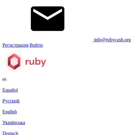
info@rubycash.org
Регистрация
Войти
es
Español
Русский
English
Українська
Deutsch