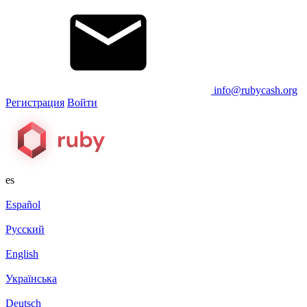
info@rubycash.org
Регистрация
Войти
es
Español
Русский
English
Українська
Deutsch