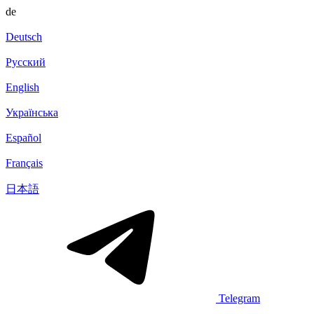
de
Deutsch
Русский
English
Українська
Español
Français
日本語
Telegram