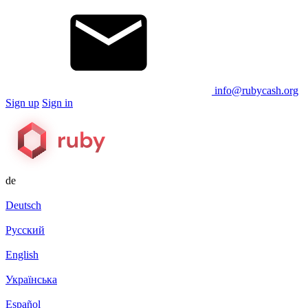
info@rubycash.org
Sign up
Sign in
de
Deutsch
Русский
English
Українська
Español