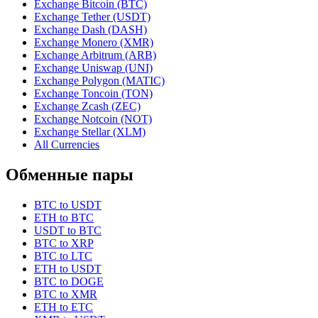
Exchange Bitcoin (BTC)
Exchange Tether (USDT)
Exchange Dash (DASH)
Exchange Monero (XMR)
Exchange Arbitrum (ARB)
Exchange Uniswap (UNI)
Exchange Polygon (MATIC)
Exchange Toncoin (TON)
Exchange Zcash (ZEC)
Exchange Notcoin (NOT)
Exchange Stellar (XLM)
All Currencies
Обменные пары
BTC to USDT
ETH to BTC
USDT to BTC
BTC to XRP
BTC to LTC
ETH to USDT
BTC to DOGE
BTC to XMR
ETH to ETC