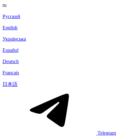
ru
Русский
English
Українська
Español
Deutsch
Français
日本語
Telegram