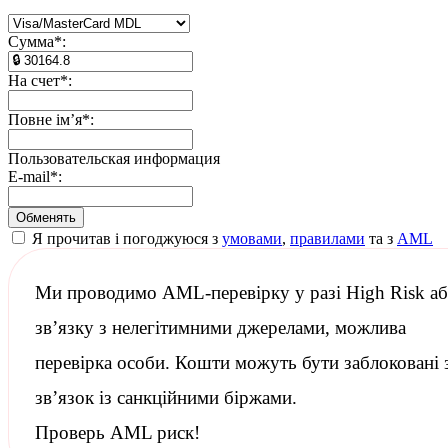
Сумма
*
:
На счет
*
:
Повне ім’я
*
:
Пользовательская информация
E-mail
*
:
Я прочитав і погоджуюся з
умовами
,
правилами
та з
AML
Ми проводимо
AML-перевірку
у разі High Risk а
зв’язку з нелегітимними джерелами, можлива
перевірка особи. Кошти можуть бути заблоковані 
зв’язок із
санкційними
біржами.
Проверь AML риск!