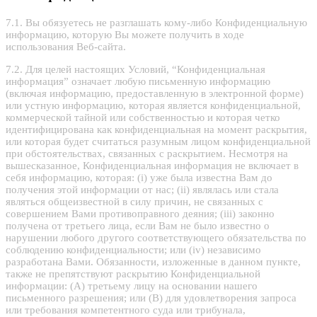
7.1. Вы обязуетесь не разглашать кому-либо Конфиденциальную
информацию, которую Вы можете получить в ходе
использования Веб-сайта.
7.2. Для целей настоящих Условий, “Конфиденциальная
информация” означает любую письменную информацию
(включая информацию, предоставленную в электронной форме)
или устную информацию, которая является конфиденциальной,
коммерческой тайной или собственностью и которая четко
идентифицирована как конфиденциальная на момент раскрытия,
или которая будет считаться разумным лицом конфиденциальной
при обстоятельствах, связанных с раскрытием. Несмотря на
вышесказанное, Конфиденциальная информация не включает в
себя информацию, которая: (i) уже была известна Вам до
получения этой информации от нас; (ii) являлась или стала
являться общеизвестной в силу причин, не связанных с
совершением Вами противоправного деяния; (iii) законно
получена от третьего лица, если Вам не было известно о
нарушении любого другого соответствующего обязательства по
соблюдению конфиденциальности; или (iv) независимо
разработана Вами. Обязанности, изложенные в данном пункте,
также не препятствуют раскрытию Конфиденциальной
информации: (А) третьему лицу на основании нашего
письменного разрешения; или (В) для удовлетворения запроса
или требования компетентного суда или трибунала,