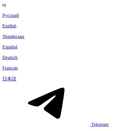
ru
Русский
English
Українська
Español
Deutsch
Français
日本語
Telegram