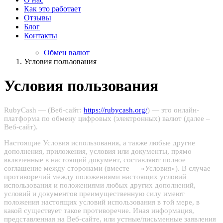
Как это работает
Отзывы
Блог
Контакты
Обмен валют
Условия пользования
Условия пользования
RubyCash — (Веб-сайт:
https://rubycash.org/
) — это онлайн-
платформа по обмену цифровых (электронных) валют (далее –
Веб-сайт).
Настоящие Условия использования, а также любые другие
дополнения, приложения, условия или документы, прямо
включенные в настоящий документ, составляют полное
соглашение между сторонами (вместе — «Условия»). В случае
противоречий между положениями настоящих условий
использования и положениями любых других дополнений,
условий и документов преимущественную силу имеют
положения настоящих условий использования в той мере, в
какой существует такое противоречие. Иная информация,
представленная на Веб-сайте, или устные/письменные заявления