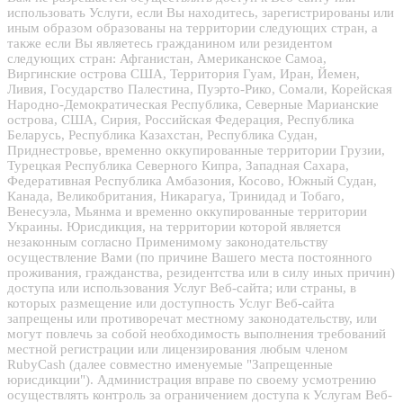
использовать Услуги, если Вы находитесь, зарегистрированы или
иным образом образованы на территории следующих стран, а
также если Вы являетесь гражданином или резидентом
следующих стран: Афганистан, Американское Самоа,
Виргинские острова США, Территория Гуам, Иран, Йемен,
Ливия, Государство Палестина, Пуэрто-Рико, Сомали, Корейская
Народно-Демократическая Республика, Северные Марианские
острова, США, Сирия, Российская Федерация, Республика
Беларусь, Республика Казахстан, Республика Судан,
Приднестровье, временно оккупированные территории Грузии,
Турецкая Республика Северного Кипра, Западная Сахара,
Федеративная Республика Амбазония, Косово, Южный Судан,
Канада, Великобритания, Никарагуа, Тринидад и Тобаго,
Венесуэла, Мьянма и временно оккупированные территории
Украины. Юрисдикция, на территории которой является
незаконным согласно Применимому законодательству
осуществление Вами (по причине Вашего места постоянного
проживания, гражданства, резидентства или в силу иных причин)
доступа или использования Услуг Веб-сайта; или страны, в
которых размещение или доступность Услуг Веб-сайта
запрещены или противоречат местному законодательству, или
могут повлечь за собой необходимость выполнения требований
местной регистрации или лицензирования любым членом
RubyCash (далее совместно именуемые "Запрещенные
юрисдикции"). Администрация вправе по своему усмотрению
осуществлять контроль за ограничением доступа к Услугам Веб-