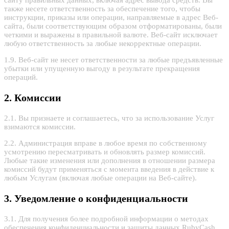
также несете ответственность за обеспечение того, чтобы
инструкции, приказы или операции, направляемые в адрес Веб-
сайта, были соответствующим образом отформатированы, были
четкими и выражены в правильной валюте. Веб-сайт исключает
любую ответственность за любые некорректные операции.
1.9. Веб-сайт не несет ответственности за любые предъявленные
убытки или упущенную выгоду в результате прекращения
операций.
2. Комиссии
2.1. Вы признаете и соглашаетесь, что за использование Услуг
взимаются комиссии.
2.2. Администрация вправе в любое время по собственному
усмотрению пересматривать и обновлять размер комиссий.
Любые такие изменения или дополнения в отношении размера
комиссий будут применяться с момента введения в действие к
любым Услугам (включая любые операции на Веб-сайте).
3. Уведомление о конфиденциальности
3.1. Для получения более подробной информации о методах
обеспечения конфиденциальности и защиты данных RubyCash,