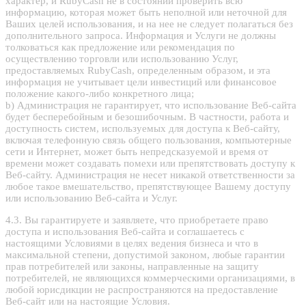
характер, и RubyCash не в состоянии проверить всю
информацию, которая может быть неполной или неточной для
Ваших целей использования, и на нее не следует полагаться без
дополнительного запроса. Информация и Услуги не должны
толковаться как предложение или рекомендация по
осуществлению торговли или использованию Услуг,
предоставляемых RubyCash, определенным образом, и эта
информация не учитывает цели инвестиций или финансовое
положение какого-либо конкретного лица;
b) Администрация не гарантирует, что использование Веб-сайта
будет бесперебойным и безошибочным. В частности, работа и
доступность систем, используемых для доступа к Веб-сайту,
включая телефонную связь общего пользования, компьютерные
сети и Интернет, может быть непредсказуемой и время от
времени может создавать помехи или препятствовать доступу к
Веб-сайту. Администрация не несет никакой ответственности за
любое такое вмешательство, препятствующее Вашему доступу
или использованию Веб-сайта и Услуг.
4.3. Вы гарантируете и заявляете, что приобретаете право
доступа и использования Веб-сайта и соглашаетесь с
настоящими Условиями в целях ведения бизнеса и что в
максимальной степени, допустимой законом, любые гарантии
прав потребителей или законы, направленные на защиту
потребителей, не являющихся коммерческими организациями, в
любой юрисдикции не распространяются на предоставление
Веб-сайт или на настоящие Условия.