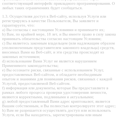
соответствующий интерфейс прикладного программирования. О
любых таких ограничениях будет сообщаться.
1.3. Осуществляя доступ к Веб-сайту, используя Услуги или
регистрируясь в качестве Пользователя, Вы заявляете и
гарантируете, что:
a) Вы согласны с настоящими Условиями и принимаете их;
b) Вам, по крайней мере, 18 лет, и Вы имеете право в силу закона
принимать обязательства согласно настоящим Условиям;
c) Вы являетесь законным владельцем (или надлежащим образом
уполномоченным представителем законного владельца) средств,
вносимых Вами на Веб-сайт, и эти средства происходят из
законных источников;
d) использование Вами Услуг не является нарушением
Применимого законодательства;
e) Вы осознаете риски, связанные с использованием Услуг,
предоставляемых Веб-сайтом, и обладаете необходимым
опытом и знаниями для понимания рисков, связанных с каждой
Услугой, предоставляемой Веб-сайтом.
f) информация или документы, которые Вы предоставляете в
рамках любого процесса проверки удостоверения личности,
являются корректными, подлинными и актуальными;
g) любой предоставленный Вами адрес криптовалют, является
Вашим собственным, и Вы полностью контролируете этот адрес;
h) Вам не разрешается осуществлять доступ или использовать
Услуги, если Вы находитесь, зарегистрированы или иным