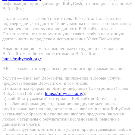
информации, принадлежащие RubyCash, относящиеся к данному
Веб-сайту;
Пользователь — любой посетитель Веб-сайта. Пользователь
подтверждает, что достиг 18 лет, законы страны его проживания
не запрещают использование данного Веб-сайта, а также
Пользователь не планирует осуществлять любую незаконную
деятельность посредством использования Услуг Веб-сайта;
Администрация – уполномоченные сотрудники на управление
Веб-сайтом, действующие от имени Веб-сайта:
https://rubycash.org/
;
API — означает интерфейсы прикладного программирования;
Услуги — означает Веб-сайты, приложения и любые услуги,
предоставляемые Веб-сайтом, в том числе:
a) онлайн-платформа по обмену цифровых (электронных) валют
RubyCash (Веб-сайт:
https://rubycash.org/
);
b) любой загружаемый материал с Веб-сайтов RubyCash;
c) любая информация, содержание или другие материалы,
опубликованные или предоставленные любым членом RubyCash
каким-либо образом в отношении любого предмета (включая
любые материалы c результатами исследований, рыночные
данные или блоги);
d) любые функции, контент или услуги, предоставляемые любым
лицом, которые могут быть вспомогательными по отношению к