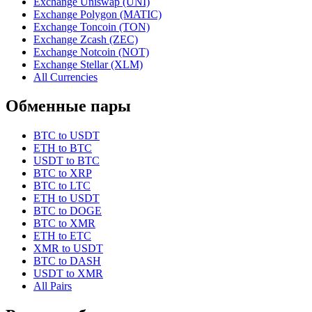
Exchange Uniswap (UNI)
Exchange Polygon (MATIC)
Exchange Toncoin (TON)
Exchange Zcash (ZEC)
Exchange Notcoin (NOT)
Exchange Stellar (XLM)
All Currencies
Обменные пары
BTC to USDT
ETH to BTC
USDT to BTC
BTC to XRP
BTC to LTC
ETH to USDT
BTC to DOGE
BTC to XMR
ETH to ETC
XMR to USDT
BTC to DASH
USDT to XMR
All Pairs