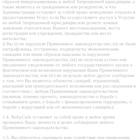
образом инкорпорированы в любой Запрещенной юрисдикции, а
также являетесь ее гражданином или резидентом, и что
Администрация оставляет за собой право немедленно отказать в
предоставлении Услуг, если Вы осуществляете доступ к Услугам
из любой Запрещенной юрисдикции или делаете ложные
заявления относительно Вашего местонахождения, места
регистрации или учреждения, гражданства или места
жительства;
i) Вы (i) не нарушали Применимое законодательство; (ii) не были
оштрафованы, отстранены, подвергнуты экономическим
санкциям или иным образом наказаны за нарушение
Применимого законодательства; (iii) не получали устное или
письменное уведомление от любого государственного органа о
фактическом или возможном нарушении Вами Применимого
законодательства; или (iv) не получали любое другое сообщение
о том, что Вы являетесь объектом санкций, ограничений,
взысканий или принудительного исполнения или расследования в
соответствии с любым Применимым законодательством
(включая, помимо прочего, законодательство о борьбе с
отмыванием денег, о борьбе с финансированием терроризма, о
борьбе с коррупцией или об экономических санкциях);
1.4. RubyCash оставляет за собой право в любое время
проверить Вашу личность в целях соблюдения любого
Применимого законодательства.
1.5. Вы обязуетесь оказывать нам содействие при проведении