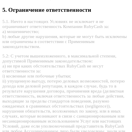
5. Ограничение ответственности
5.1. Ничто в настоящих Условиях не исключает и не
ограничивает ответственность Компании RubyCash за:
a) мошенничество;
b) любые другие нарушения, которые не могут быть исключены
или ограничены в соответствии с Применимым
законодательством.
5.2: С учетом вышеизложенного, в максимальной степени,
допустимой Применимым законодательством:
a) ни при каких обстоятельствах RubyCash не несут
ответственности за:
i) косвенные или побочные убытки;
ii) упущенную выгоду, потерю деловых возможностей, потерю
дохода или деловой репутации, в каждом случае, будь то в
результате нарушения договора, причинения вреда (деликтная
ответственность, включая ответственность за любые действия,
выходящие за пределы стандартов поведения, разумно
ожидаемых в сравнимых обстоятельствах (negligence)),
нарушения обязательств, возложенных по закону, или в иных
случаях, которые возникают в связи с санкционированным или
несанкционированным использованием Услуг или настоящих
Условий, даже если уполномоченный представитель RubyCash
или любое Ассоциированное лицо были уведомлены, знали или