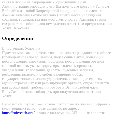
сайта в любой из Запрещенных юрисдикций. Если
Администрация определит, что Вы получаете доступ к Услугам
Веб-сайта из любой Запрещенной юрисдикции, или сделали
ложные заявления относительно Вашего места учреждения,
создания, гражданства или места жительства, Администрация
сохраняет за собой право немедленно отказать в предоставлении
Услуг Веб-сайта.
Определения
В настоящих Условиях:
Применимое законодательство — означает гражданское и общее
(прецедентное) право, законы, подзаконные акты, конвенции,
постановления, директивы, решения, постановления органов
местной власти, указы, циркуляры, кодексы, приказы,
уведомления, требования, декреты, судебные запреты,
резолюции, правила и судебные решения любых
государственных, квазигосударственных, законодательных,
административных или регулирующих органов, судов, агентств
или ассоциаций, требования которых Вы или любой член
RubyCash обязаны соблюдать при получении или оказании
Услуг;
Веб-сайт / RubyCash — онлайн-платформа по обмену цифровых
(электронных) валют, размещенную по адресу:
https://rubycash.org/
, а также поддомены, API и иные средства