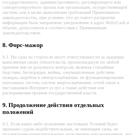
государственного, административного, регулирующего или
саморегулируемого органа или организации, осуществляющей
листинг, или в целях выполнения требований Применимого
законодательства, при условии, что до такого раскрытия
информации было направлено уведомление в адрес RubyCash в
объеме, допустимом в соответствии с Применимым
законодательством.
8. Форс-мажор
8.1. Ни одна из сторон не несет ответственности за задержку
выполнения своих обязательств, произошедшую по любой
причине вне ее разумного контроля, включая стихийные
бедствия, беспорядки, войны, злоумышленные действия,
пожары, перебои в электроснабжении, не функционирования
платежных систем, систем энергоснабжения, сетей связи и
поставщиков Интернет-услуг, а также действия или
распоряжения органов государственной власти.
9. Продолжение действия отдельных
положений
9.1. Если какое-либо положение настоящих Условий будет
признано судом недействительным, не имеющим силы, не
подлежащим принудительному исполнению или незаконным, это