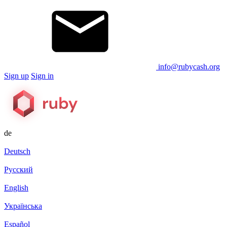
info@rubycash.org
Sign up
Sign in
de
Deutsch
Русский
English
Українська
Español