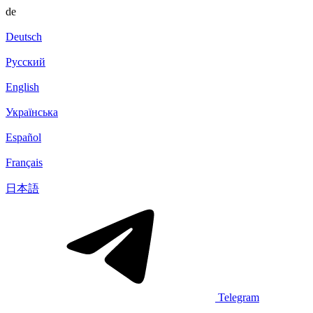
de
Deutsch
Русский
English
Українська
Español
Français
日本語
Telegram