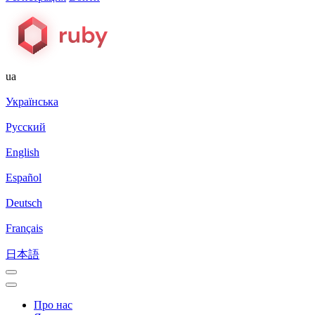
ua
Українська
Русский
English
Español
Deutsch
Français
日本語
Про нас