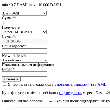
min.: 0.7 DASH
max.: 10 000 DASH
Сумма
*
:
Получаете
Сумма
*
:
Ваша адреса
*
:
Network fees
*
:
Пользовательская информация
E-mail
*
:
Я прочитав і погоджуюся з
умовами
,
правилами
та з
AML
Курс фіксується після необхідних
підтверджень
мережі Dash. Фі
Очікуваний час обробки: ~5–30 хвилин після підтвердження тра