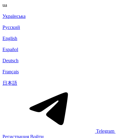
ua
Українська
Русский
English
Español
Deutsch
Français
日本語
Telegram
Регистрация
Войти