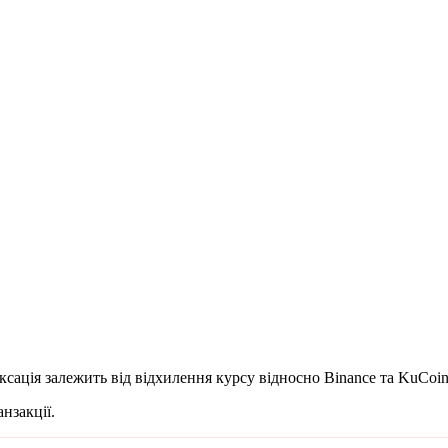
ксація залежить від відхилення курсу відносно Binance та KuCo
нзакції.