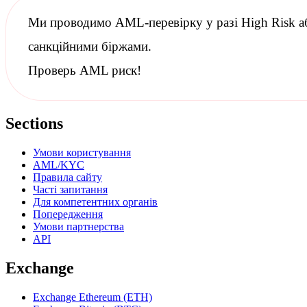
Ми проводимо
AML-перевірку
у разі High Risk 
санкційними
біржами.
Проверь AML риск!
Sections
Умови користування
AML/KYC
Правила сайту
Часті запитання
Для компетентних органів
Попередження
Умови партнерства
API
Exchange
Exchange Ethereum (ETH)