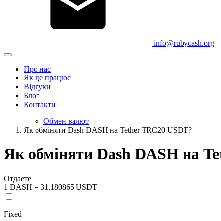
info@rubycash.org
Про нас
Як це працює
Відгуки
Блог
Контакти
Обмен валют
Як обміняти Dash DASH на Tether TRC20 USDT?
Як обміняти Dash DASH на T
Отдаете
1 DASH = 31.180865 USDT
Fixed