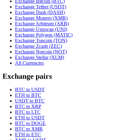
Exchange Bitcoin (BTC)
Exchange Tether (USDT)
Exchange Dash (DASH)
Exchange Monero (XMR)
Exchange Arbitrum (ARB)
Exchange Uniswap (UNI)
Exchange Polygon (MATIC)
Exchange Toncoin (TON)
Exchange Zcash (ZEC)
Exchange Notcoin (NOT)
Exchange Stellar (XLM)
All Currencies
Exchange pairs
BTC to USDT
ETH to BTC
USDT to BTC
BTC to XRP
BTC to LTC
ETH to USDT
BTC to DOGE
BTC to XMR
ETH to ETC