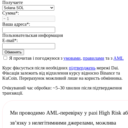
Получаете
Сумма
*
:
Ваша адреса
*
:
Пользовательская информация
E-mail
*
:
Я прочитав і погоджуюся з
умовами
,
правилами
та з
AML
Курс фіксується після необхідних
підтверджень
мережі Dai.
Фіксація залежить від відхилення курсу відносно Binance та
KuCoin. Перерахунок можливий лише на користь обмінника.
Очікуваний час обробки: ~5–30 хвилин після підтвердження
транзакції.
Ми проводимо
AML-перевірку
у разі High Risk а
зв’язку з нелегітимними джерелами, можлива