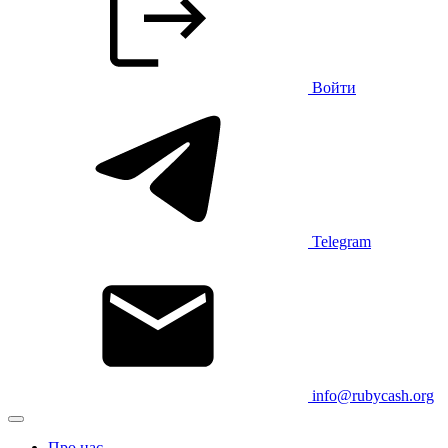
Войти
Telegram
info@rubycash.org
Про нас