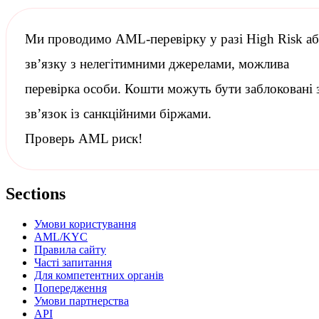
Ми проводимо
AML-перевірку
у разі High Risk а
зв’язку з нелегітимними джерелами, можлива
перевірка особи. Кошти можуть бути заблоковані 
зв’язок із
санкційними
біржами.
Проверь AML риск!
Sections
Умови користування
AML/KYC
Правила сайту
Часті запитання
Для компетентних органів
Попередження
Умови партнерства
API