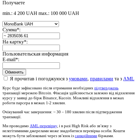
Получаете
min.: 4 200 UAH
max.: 100 000 UAH
Сумма
*
:
На картку
*
:
Пользовательская информация
E-mail
*
:
Я прочитав і погоджуюся з
умовами
,
правилами
та з
AML
Курс буде зафіксовано після отримання необхідних
підтверджень
транзакції мережею Bitcoin. Фіксація здійснюється залежно від відхилення
курсу у заявці до бірж Binance, Kucoin. Можливі відхилення в межах
роботи парсера в межах 1-2 хвилин.
Очікуваний час завершення: ~ 30 – 180 хвилин після підтвердження
транзакції.
Ми проводимо
AML-перевірку
, і в разі High Risk або зв’язку з
нелегітимними джерелами може знадобитися перевірка особи. Кошти
можуть бути заблоковані через зв’язок із
санкційними
біржами.