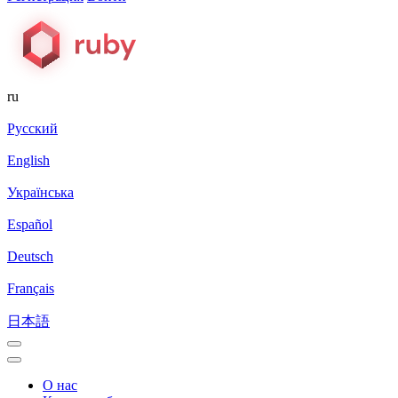
ru
Русский
English
Українська
Español
Deutsch
Français
日本語
О нас