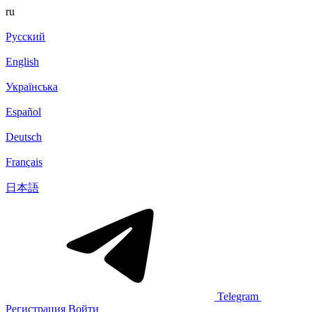
ru
Русский
English
Українська
Español
Deutsch
Français
日本語
Telegram
Регистрация
Войти