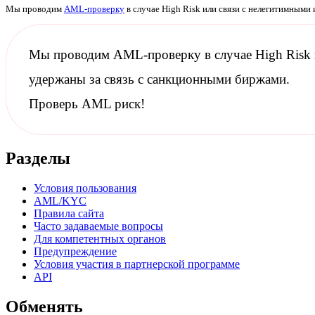
Мы проводим
AML-проверку
в случае High Risk или связи с нелегитимными
Мы проводим
AML-проверку
в случае High Risk
удержаны за связь с
санкционными
биржами.
Проверь AML риск!
Разделы
Условия пользования
AML/KYC
Правила сайта
Часто задаваемые вопросы
Для компетентных органов
Предупреждение
Условия участия в партнерской программе
API
Обменять