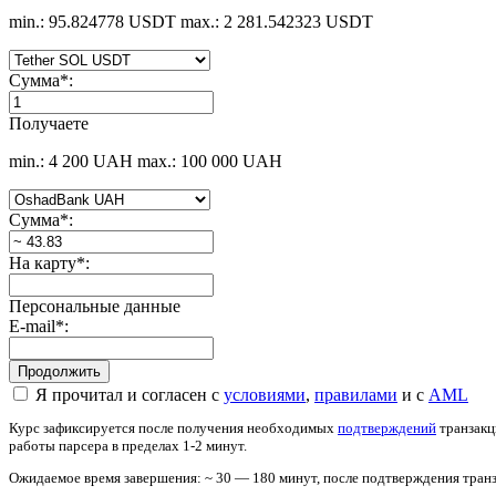
min.: 95.824778 USDT
max.: 2 281.542323 USDT
Сумма
*
:
Получаете
min.: 4 200 UAH
max.: 100 000 UAH
Сумма
*
:
На карту
*
:
Персональные данные
E-mail
*
:
Я прочитал и согласен с
условиями
,
правилами
и с
AML
Курс зафиксируется после получения необходимых
подтверждений
транзакц
работы парсера в пределах 1-2 минут.
Ожидаемое время завершения: ~ 30 — 180 минут, после подтверждения транз