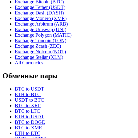
Exchange Bitcoin (BTC)
Exchange Tether (USDT)
Exchange Dash (DASH)
Exchange Monero (XMR)
Exchange Arbitrum (ARB)
Exchange Uniswap (UNI)
Exchange Polygon (MATIC)
Exchange Toncoin (TON)
Exchange Zcash (ZEC)
Exchange Notcoin (NOT)
Exchange Stellar (XLM)
All Currencies
Обменные пары
BTC to USDT
ETH to BTC
USDT to BTC
BTC to XRP
BTC to LTC
ETH to USDT
BTC to DOGE
BTC to XMR
ETH to ETC