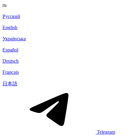
ru
Русский
English
Українська
Español
Deutsch
Français
日本語
Telegram