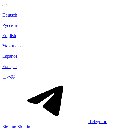
de
Deutsch
Русский
English
Українська
Español
Français
日本語
Telegram
Sign up
Sign in