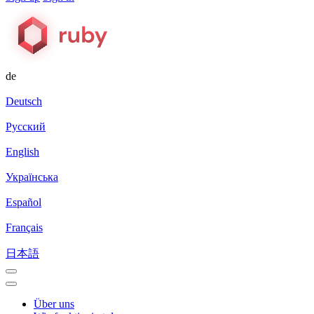
de
Deutsch
Русский
English
Українська
Español
Français
日本語
Über uns