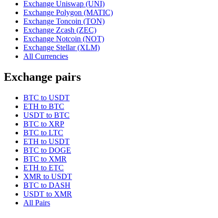
Exchange Uniswap (UNI)
Exchange Polygon (MATIC)
Exchange Toncoin (TON)
Exchange Zcash (ZEC)
Exchange Notcoin (NOT)
Exchange Stellar (XLM)
All Currencies
Exchange pairs
BTC to USDT
ETH to BTC
USDT to BTC
BTC to XRP
BTC to LTC
ETH to USDT
BTC to DOGE
BTC to XMR
ETH to ETC
XMR to USDT
BTC to DASH
USDT to XMR
All Pairs